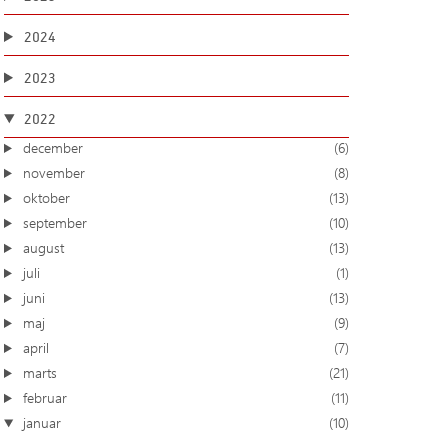
2024
2023
2022
december
(6)
november
(8)
oktober
(13)
september
(10)
august
(13)
juli
(1)
juni
(13)
maj
(9)
april
(7)
marts
(21)
februar
(11)
januar
(10)