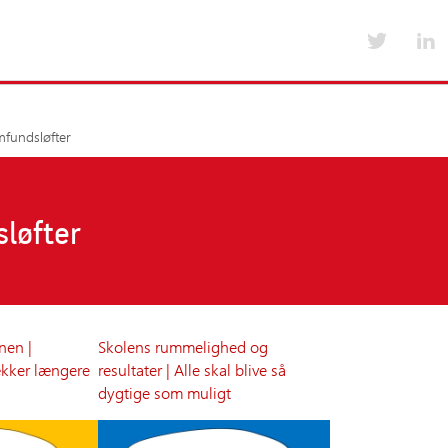
Værktøjer til medlemsskoler
Kurser og arrang
mfundsløfter
Emner i værktøjskassen fra A-Å
Kurser og arran
Værktøjskassen fra A-Å
Foreningens års
lser
Nyt for medlemsskoler
løfter
Tilskud til uddannelse og kursus
Særlige medlemsaftaler
nen |
Skolens rummelighed og
kker længere
resultater | Alle skal blive så
dygtige som muligt