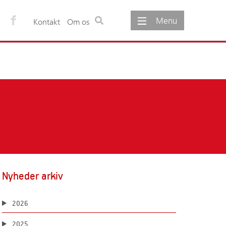
Menu
Kontakt
Om os
ementer
Om os
gementer
Om foreningen
møde
Foreningens vedtægter
Foreningens formål
Udvalg under foreningen
Foreningens bestyrelse
Foreningens sekretariat
Foreninger og netværk
Nyheder arkiv
2026
2025