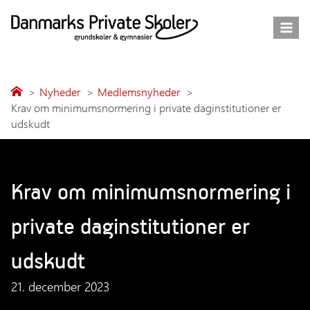
Fortsæt
til
indhold
Nyheder
Medlemsnyheder
Krav om minimumsnormering i private daginstitutioner er
udskudt
Krav om minimumsnormering i
private daginstitutioner er
udskudt
21. december 2023