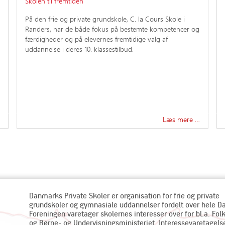
Skolen til fremtiden
På den frie og private grundskole, C. la Cours Skole i
Randers, har de både fokus på bestemte kompetencer og
færdigheder og på elevernes fremtidige valg af
uddannelse i deres 10. klassestilbud.
Læs mere …
Danmarks Private Skoler er organisation for frie og private
grundskoler og gymnasiale uddannelser fordelt over hele 
Foreningen varetager skolernes interesser over for bl.a. Fol
og Børne- og Undervisningsministeriet. Interessevaretagels