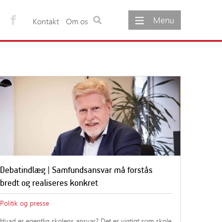
Menu
Kontakt
Om os
ementer
Om os
gementer
Om foreningen
møde
Foreningens vedtægter
Foreningens formål
Udvalg under foreningen
Foreningens bestyrelse
Foreningens sekretariat
Foreninger og netværk
Debatindlæg | Samfundsansvar må forstås
bredt og realiseres konkret
Politik og presse
Hvad er egentlig skolens ansvar? Det er vigtigt som skole