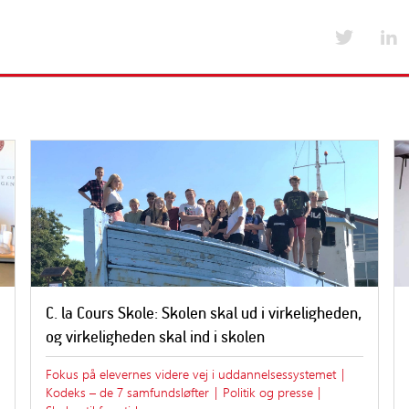
Værktøjer til medlemsskoler
Kurser og arrang
Emner i værktøjskassen fra A-Å
Kurser og arran
Værktøjskassen fra A-Å
Foreningens års
lser
Nyt for medlemsskoler
Tilskud til uddannelse og kursus
Særlige medlemsaftaler
C. la Cours Skole: Skolen skal ud i virkeligheden,
og virkeligheden skal ind i skolen
Fokus på elevernes videre vej i uddannelsessystemet
|
Kodeks – de 7 samfundsløfter
|
Politik og presse
|