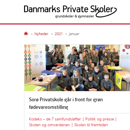
Fortsæt
til
indhold
Politik og presse
Medlemsskolerne
Søg
Nyheder
2021
januar
Søg
Presseansvarlige
Alle medlemsskoler
Nyheder
Grundskoler
Årsberetninger
Gymnasiale uddanne
Undersøgelser
Publikationer
Høringssvar
Kampagner
Sorø Privatskole går i front for grøn
Fakta
fødevareomstilling
Samfundsansvar
Kodeks – de 7 samfundsløfter
|
Politik og presse
|
Skolen og omverdenen
|
Skolen til fremtiden