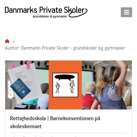
Fortsæt
til
indhold
Author: Danmarks Private Skoler - grundskoler og gymnasier
Rettighedsskole | Børnekonventionen på
skoleskemaet