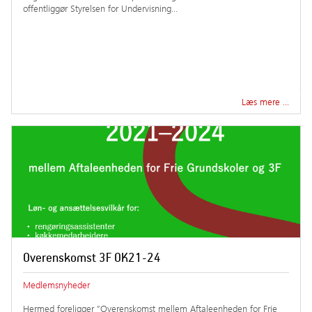
offentliggør Styrelsen for Undervisning…
Læs mere …
Overenskomst 3F OK21-24
Medlemsnyheder
Hermed foreligger ”Overenskomst mellem Aftaleenheden for Frie