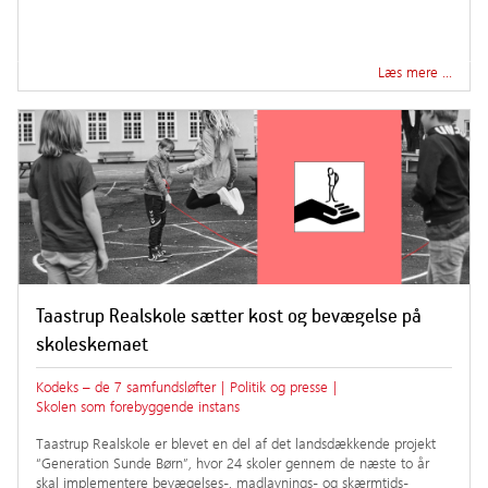
Læs mere …
Taastrup Realskole sætter kost og bevægelse på
skoleskemaet
Kodeks – de 7 samfundsløfter
|
Politik og presse
|
Skolen som forebyggende instans
Taastrup Realskole er blevet en del af det landsdækkende projekt
“Generation Sunde Børn”, hvor 24 skoler gennem de næste to år
skal implementere bevægelses-, madlavnings- og skærmtids-