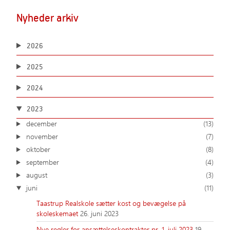
Nyheder arkiv
2026
2025
2024
2023
december
(13)
november
(7)
oktober
(8)
september
(4)
august
(3)
juni
(11)
Taastrup Realskole sætter kost og bevægelse på
skoleskemaet
26. juni 2023
Nye regler for ansættelseskontrakter pr. 1. juli 2023
19.