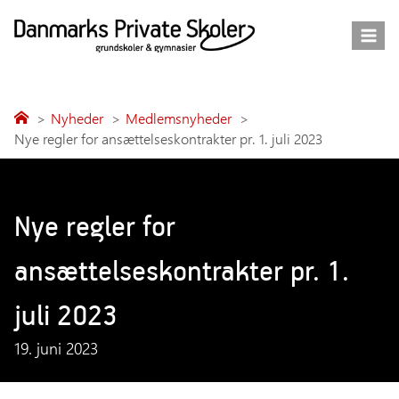
Fortsæt
til
indhold
Nyheder
Medlemsnyheder
Nye regler for ansættelseskontrakter pr. 1. juli 2023
Nye regler for
ansættelseskontrakter pr. 1.
juli 2023
19. juni 2023