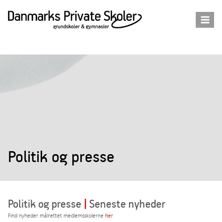
Fortsæt
til
indhold
Politik og presse
Politik og presse
|
Seneste nyheder
Find nyheder målrettet medlemsskolerne
her