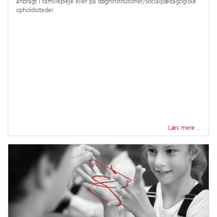
anbragt i familiepleje eller på døgninstitutioner/socialpædagogiske
opholdssteder.
Læs mere …