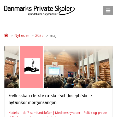
Fortsæt
til
indhold
Nyheder
2025
maj
Fællesskab i første række: Sct. Joseph Skole
nytænker morgensangen
Kodeks – de 7 samfundsløfter
|
Medlemsnyheder
|
Politik og presse