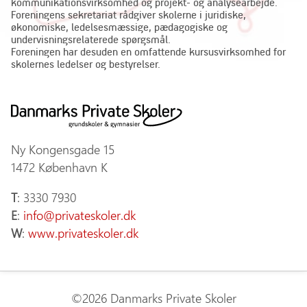
kommunikationsvirksomhed og projekt- og analysearbejde.
Foreningens sekretariat rådgiver skolerne i juridiske,
økonomiske, ledelsesmæssige, pædagogiske og
undervisningsrelaterede spørgsmål.
Foreningen har desuden en omfattende kursusvirksomhed for
skolernes ledelser og bestyrelser.
Ny Kongensgade 15
1472 København K
T
: 3330 7930
E
:
info@privateskoler.dk
W
:
www.privateskoler.dk
©2026 Danmarks Private Skoler