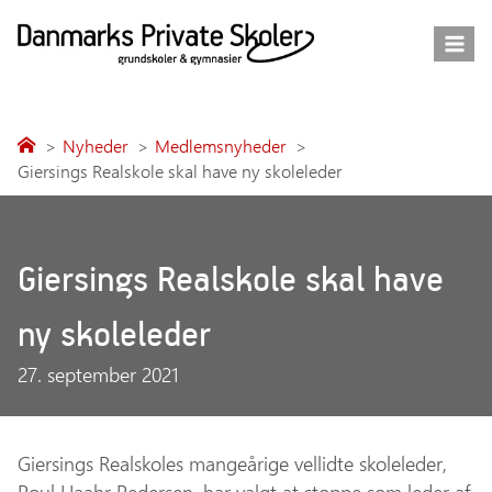
Fortsæt
til
indhold
Nyheder
Medlemsnyheder
Giersings Realskole skal have ny skoleleder
Giersings Realskole skal have
ny skoleleder
27. september 2021
Giersings Realskoles mangeårige vellidte skoleleder,