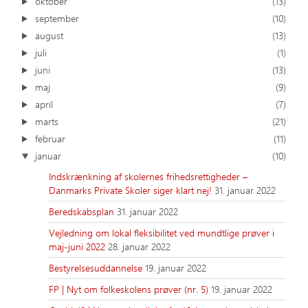
oktober
(13)
september
(10)
august
(13)
juli
(1)
juni
(13)
maj
(9)
april
(7)
marts
(21)
februar
(11)
januar
(10)
Indskrænkning af skolernes frihedsrettigheder –
Danmarks Private Skoler siger klart nej!
31. januar 2022
Beredskabsplan
31. januar 2022
Vejledning om lokal fleksibilitet ved mundtlige prøver i
maj-juni 2022
28. januar 2022
Bestyrelsesuddannelse
19. januar 2022
FP | Nyt om folkeskolens prøver (nr. 5)
19. januar 2022