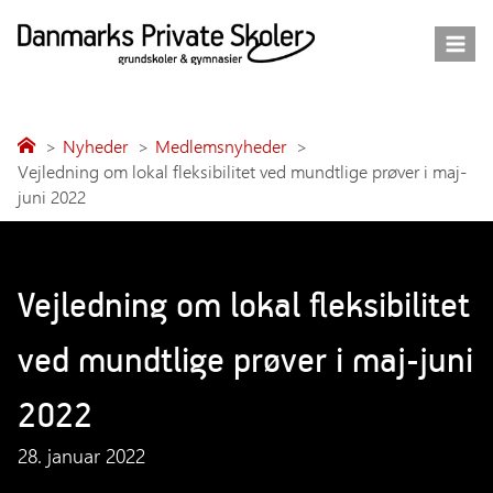
Fortsæt
til
indhold
Nyheder
Medlemsnyheder
Vejledning om lokal fleksibilitet ved mundtlige prøver i maj-
juni 2022
Vejledning om lokal fleksibilitet
ved mundtlige prøver i maj-juni
2022
28. januar 2022