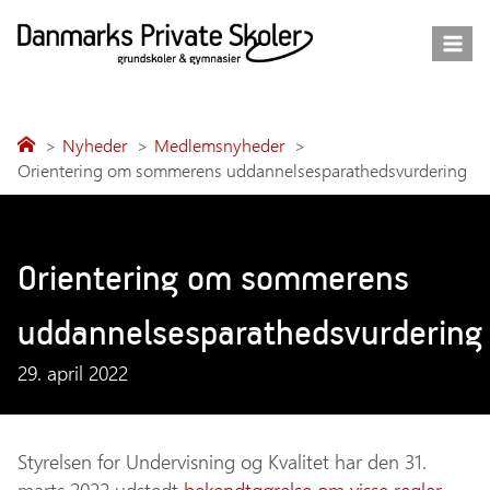
Fortsæt
til
indhold
Nyheder
Medlemsnyheder
Orientering om sommerens uddannelsesparathedsvurdering
Orientering om sommerens
uddannelsesparathedsvurdering
29. april 2022
Styrelsen for Undervisning og Kvalitet har den 31.