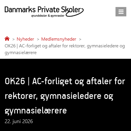
Fortsæt
til
indhold
Nyheder
Medlemsnyheder
OK26 | AC-forliget og aftaler for rektorer, gymnasieledere og
gymnasielærere
OK26 | AC-forliget og aftaler for
rektorer, gymnasieledere og
gymnasielærere
22. juni 2026