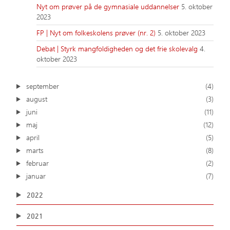
Nyt om prøver på de gymnasiale uddannelser
5. oktober
2023
FP | Nyt om folkeskolens prøver (nr. 2)
5. oktober 2023
Debat | Styrk mangfoldigheden og det frie skolevalg
4.
oktober 2023
september
(4)
august
(3)
juni
(11)
maj
(12)
april
(5)
marts
(8)
februar
(2)
januar
(7)
2022
2021