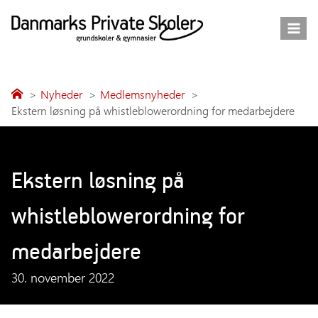
Fortsæt
til
indhold
Nyheder
Medlemsnyheder
Ekstern løsning på whistleblowerordning for medarbejdere
Ekstern løsning på
whistleblowerordning for
medarbejdere
30. november 2022