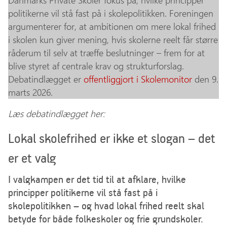
Danmarks Private Skoler fokus på, hvilke principper
politikerne vil stå fast på i skolepolitikken. Foreningen
argumenterer for, at ambitionen om mere lokal frihed
i skolen kun giver mening, hvis skolerne reelt får større
råderum til selv at træffe beslutninger – frem for at
blive styret af centrale krav og strukturforslag.
Debatindlægget er
offentliggjort i Skolemonitor
den 9.
marts 2026.
Læs debatindlægget her:
Lokal skolefrihed er ikke et slogan – det
er et valg
I valgkampen er det tid til at afklare, hvilke
principper politikerne vil stå fast på i
skolepolitikken – og hvad lokal frihed reelt skal
betyde for både folkeskoler og frie grundskoler.