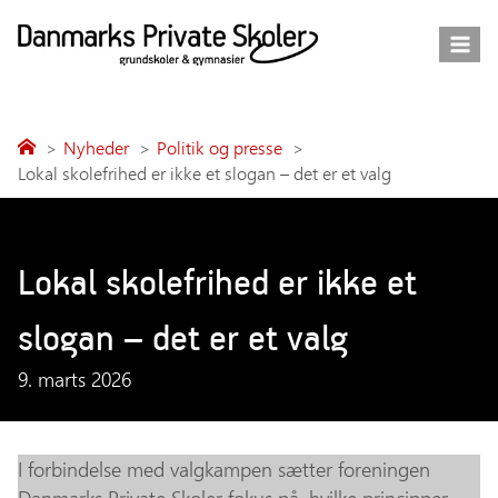
Fortsæt
til
indhold
Nyheder
Politik og presse
Lokal skolefrihed er ikke et slogan – det er et valg
Lokal skolefrihed er ikke et
slogan – det er et valg
9. marts 2026
I forbindelse med valgkampen sætter foreningen