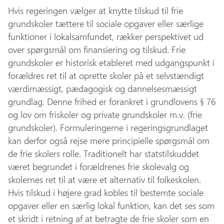
Hvis regeringen vælger at knytte tilskud til frie
grundskoler tættere til sociale opgaver eller særlige
funktioner i lokalsamfundet, rækker perspektivet ud
over spørgsmål om finansiering og tilskud. Frie
grundskoler er historisk etableret med udgangspunkt i
forældres ret til at oprette skoler på et selvstændigt
værdimæssigt, pædagogisk og dannelsesmæssigt
grundlag. Denne frihed er forankret i grundlovens § 76
og lov om friskoler og private grundskoler m.v. (frie
grundskoler). Formuleringerne i regeringsgrundlaget
kan derfor også rejse mere principielle spørgsmål om
de frie skolers rolle. Traditionelt har statstilskuddet
været begrundet i forældrenes frie skolevalg og
skolernes ret til at være et alternativ til folkeskolen.
Hvis tilskud i højere grad kobles til bestemte sociale
opgaver eller en særlig lokal funktion, kan det ses som
et skridt i retning af at betragte de frie skoler som en