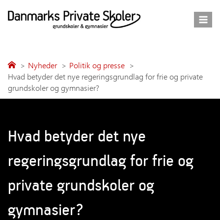
Fortsæt
til
indhold
Nyheder
Politik og presse
Hvad betyder det nye regeringsgrundlag for frie og private
grundskoler og gymnasier?
Hvad betyder det nye
regeringsgrundlag for frie og
private grundskoler og
gymnasier?