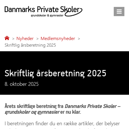
Fortsæt
til
indhold
Nyheder
Medlemsnyheder
Skriftlig årsberetning 2025
Skriftlig årsberetning 2025
8. oktober 2025
Årets skriftlige beretning fra
Danmarks Private Skoler –
grundskoler og gymnasier
er nu klar.
I beretningen finder du en række artikler, der belyser