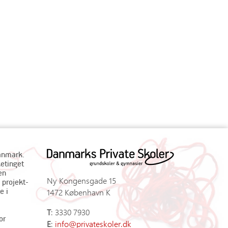
Danmark.
ketinget
en
Ny Kongensgade 15
 projekt-
e i
1472 København K
T
: 3330 7930
or
E
:
info@privateskoler.dk