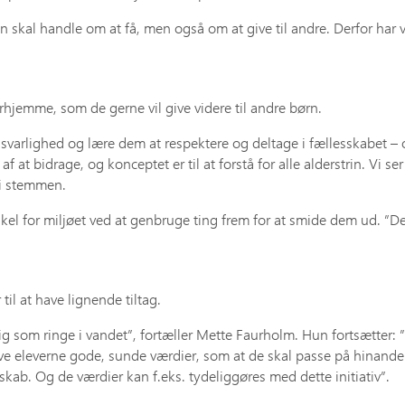
 skal handle om at få, men også om at give til andre. Derfor har vi 
erhjemme, som de gerne vil give videre til andre børn.
ansvarlighed og lære dem at respektere og deltage i fællesskabet –
 af at bidrage, og konceptet er til at forstå for alle alderstrin. Vi
 i stemmen.
skel for miljøet ved at genbruge ting frem for at smide dem ud. ”D
il at have lignende tiltag.
ig som ringe i vandet”, fortæller Mette Faurholm. Hun fortsætter: ”S
give eleverne gode, sunde værdier, som at de skal passe på hinand
skab. Og de værdier kan f.eks. tydeliggøres med dette initiativ”.