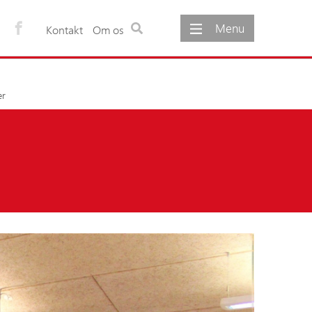
Menu
Kontakt
Om os
ementer
Om os
er
gementer
Om foreningen
møde
Foreningens vedtægter
Foreningens formål
Udvalg under foreningen
Foreningens bestyrelse
Foreningens sekretariat
Foreninger og netværk