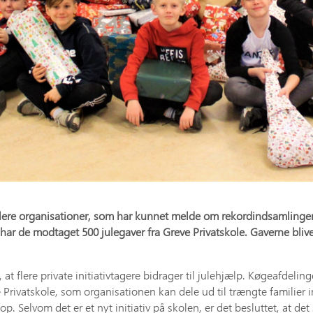
er flere organisationer, som har kunnet melde om rekordindsamlinger
r de modtaget 500 julegaver fra Greve Privatskole. Gaverne bliver 
, at flere private initiativtagere bidrager til julehjælp. Køgeafd
e Privatskole, som organisationen kan dele ud til trængte familier 
Selvom det er et nyt initiativ på skolen, er det besluttet, at det s