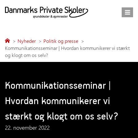
Fortsæt
til
indhold
Nyheder
Politik og presse
Kommunikationsseminar | Hvordan kommunikerer vi stærkt
og klogt om os selv?
Kommunikationsseminar |
Hvordan kommunikerer vi
stærkt og klogt om os selv?
22. november 2022