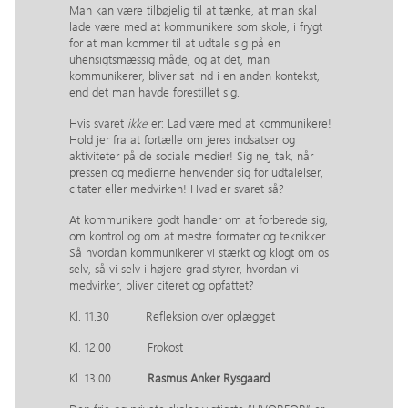
Man kan være tilbøjelig til at tænke, at man skal
lade være med at kommunikere som skole, i frygt
for at man kommer til at udtale sig på en
uhensigtsmæssig måde, og at det, man
kommunikerer, bliver sat ind i en anden kontekst,
end det man havde forestillet sig.
Hvis svaret
ikke
er: Lad være med at kommunikere!
Hold jer fra at fortælle om jeres indsatser og
aktiviteter på de sociale medier! Sig nej tak, når
pressen og medierne henvender sig for udtalelser,
citater eller medvirken! Hvad er svaret så?
At kommunikere godt handler om at forberede sig,
om kontrol og om at mestre formater og teknikker.
Så hvordan kommunikerer vi stærkt og klogt om os
selv, så vi selv i højere grad styrer, hvordan vi
medvirker, bliver citeret og opfattet?
Kl. 11.30 Refleksion over oplægget
Kl. 12.00 Frokost
Kl. 13.00
Rasmus Anker Rysgaard