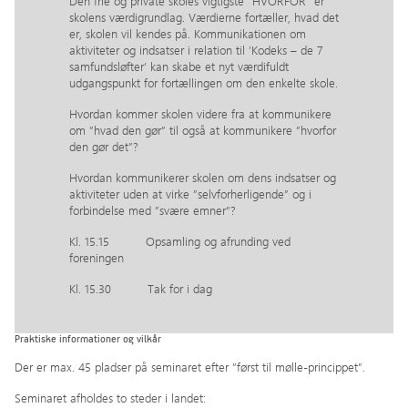
Den frie og private skoles vigtigste ”HVORFOR” er
skolens værdigrundlag. Værdierne fortæller, hvad det
er, skolen vil kendes på. Kommunikationen om
aktiviteter og indsatser i relation til ’Kodeks – de 7
samfundsløfter’ kan skabe et nyt værdifuldt
udgangspunkt for fortællingen om den enkelte skole.
Hvordan kommer skolen videre fra at kommunikere
om ”hvad den gør” til også at kommunikere ”hvorfor
den gør det”?
Hvordan kommunikerer skolen om dens indsatser og
aktiviteter uden at virke ”selvforherligende” og i
forbindelse med ”svære emner”?
Kl. 15.15 Opsamling og afrunding ved
foreningen
Kl. 15.30 Tak for i dag
Praktiske informationer og vilkår
Der er max. 45 pladser på seminaret efter ”først til mølle-princippet”.
Seminaret afholdes to steder i landet: