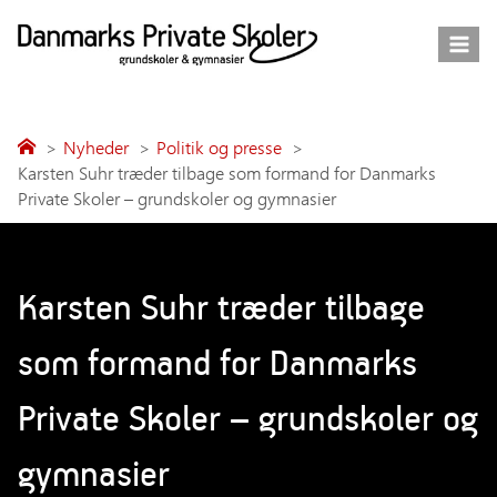
Fortsæt
til
indhold
Nyheder
Politik og presse
Karsten Suhr træder tilbage som formand for Danmarks
Private Skoler – grundskoler og gymnasier
Karsten Suhr træder tilbage
som formand for Danmarks
Private Skoler – grundskoler og
gymnasier