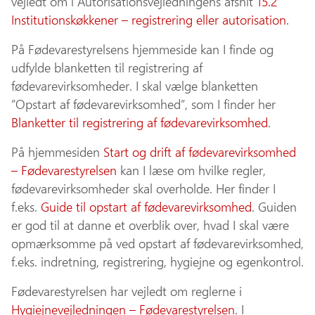
vejledt om i Autorisationsvejledningens afsnit
15.2
Institutionskøkkener – registrering eller autorisation
.
På Fødevarestyrelsens hjemmeside kan I finde og
udfylde blanketten til registrering af
fødevarevirksomheder. I skal vælge blanketten
”Opstart af fødevarevirksomhed”, som I finder her
Blanketter til registrering af fødevarevirksomhed
.
På hjemmesiden
Start og drift af fødevarevirksomhed
– Fødevarestyrelsen
kan I læse om hvilke regler,
fødevarevirksomheder skal overholde. Her finder I
f.eks.
Guide til opstart af fødevarevirksomhed
. Guiden
er god til at danne et overblik over, hvad I skal være
opmærksomme på ved opstart af fødevarevirksomhed,
f.eks. indretning, registrering, hygiejne og egenkontrol.
Fødevarestyrelsen har vejledt om reglerne i
Hygiejnevejledningen – Fødevarestyrelsen
. I