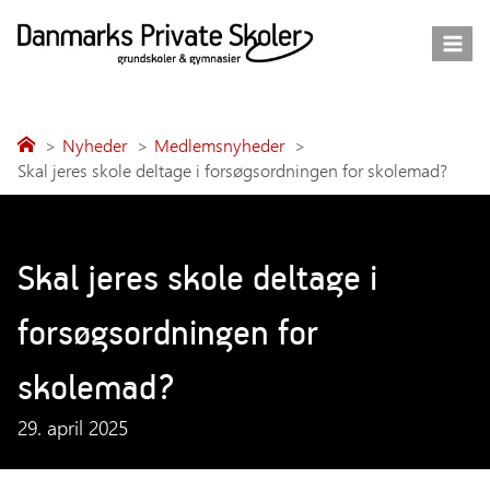
Fortsæt
til
indhold
Nyheder
Medlemsnyheder
Skal jeres skole deltage i forsøgsordningen for skolemad?
Skal jeres skole deltage i
forsøgsordningen for
skolemad?
29. april 2025