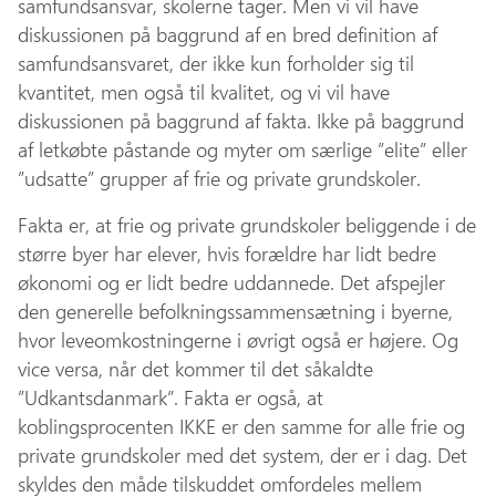
samfundsansvar, skolerne tager. Men vi vil have
diskussionen på baggrund af en bred definition af
samfundsansvaret, der ikke kun forholder sig til
kvantitet, men også til kvalitet, og vi vil have
diskussionen på baggrund af fakta. Ikke på baggrund
af letkøbte påstande og myter om særlige ”elite” eller
”udsatte” grupper af frie og private grundskoler.
Fakta er, at frie og private grundskoler beliggende i de
større byer har elever, hvis forældre har lidt bedre
økonomi og er lidt bedre uddannede. Det afspejler
den generelle befolkningssammensætning i byerne,
hvor leveomkostningerne i øvrigt også er højere. Og
vice versa, når det kommer til det såkaldte
”Udkantsdanmark”. Fakta er også, at
koblingsprocenten IKKE er den samme for alle frie og
private grundskoler med det system, der er i dag. Det
skyldes den måde tilskuddet omfordeles mellem