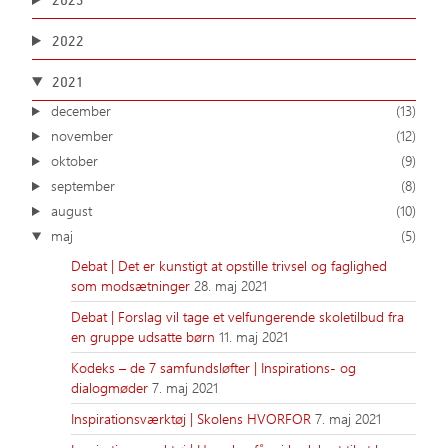
2022
2021
december
(13)
november
(12)
oktober
(9)
september
(8)
august
(10)
maj
(5)
Debat | Det er kunstigt at opstille trivsel og faglighed
som modsætninger
28. maj 2021
Debat | Forslag vil tage et velfungerende skoletilbud fra
en gruppe udsatte børn
11. maj 2021
Kodeks – de 7 samfundsløfter | Inspirations- og
dialogmøder
7. maj 2021
Inspirationsværktøj | Skolens HVORFOR
7. maj 2021