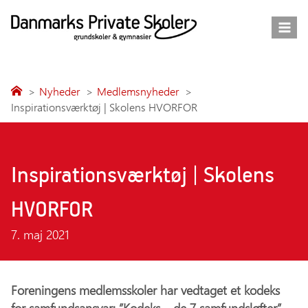
Fortsæt
til
indhold
Nyheder
Medlemsnyheder
Inspirationsværktøj | Skolens HVORFOR
Inspirationsværktøj | Skolens
HVORFOR
7. maj 2021
Foreningens medlemsskoler har vedtaget et kodeks