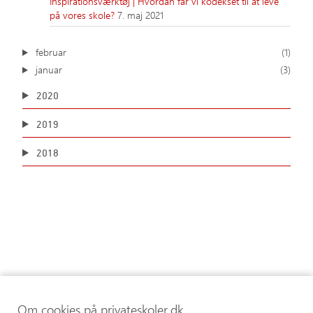
Inspirationsværktøj | Hvordan får vi kodekset til at leve
på vores skole?
7. maj 2021
februar
(1)
januar
(3)
2020
2019
2018
Om cookies på privateskoler.dk