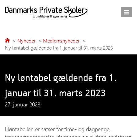
Fortsæt
til
indhold
Nyheder
Medlemsnyheder
Ny løntabel gældende fra 1. januar til 31. marts 2023
Ny løntabel gældende fra 1.
januar til 31. marts 2023
27. januar 2023
I løntabellen er satser for time- og dagpenge,