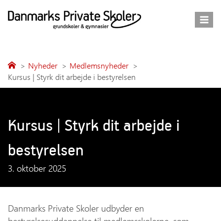
Fortsæt
til
indhold
Nyheder
Medlemsnyheder
Kursus | Styrk dit arbejde i bestyrelsen
Kursus | Styrk dit arbejde i
bestyrelsen
3. oktober 2025
Danmarks Private Skoler udbyder en