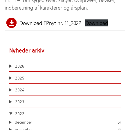
nr. 11 – om sygeprøver, klager, øveprøver, beviser,
indberetning af karakterer og årsplan.
Download FPnyt nr. 11_2022
Download
Nyheder arkiv
2026
2025
2024
2023
2022
december
(6)
november
(8)