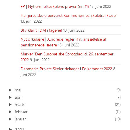
FP | Nyt om folkeskolens prøver (nr. 11)
13. juni 2022
Har jeres skole besvaret Kommunernes Skoletrafiktest?
13. juni 2022
Bliv klar til DM i fagene!
13. juni 2022
Nyt cirkulære | Ændrede regler ifm. ansættelse af
pensionerede lærere
13. juni 2022
Marker ’Den Europæiske Sprogdag’ d. 26. september
2022
9. juni 2022
Danmarks Private Skoler deltager i Folkemødet 2022
8.
juni 2022
maj
(9)
april
(7)
marts
(21)
februar
(11)
januar
(10)
2021