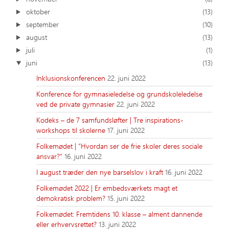
oktober
(13)
september
(10)
august
(13)
juli
(1)
juni
(13)
Inklusionskonferencen
22. juni 2022
Konference for gymnasieledelse og grundskoleledelse
ved de private gymnasier
22. juni 2022
Kodeks – de 7 samfundsløfter | Tre inspirations-
workshops til skolerne
17. juni 2022
Folkemødet | ”Hvordan ser de frie skoler deres sociale
ansvar?”
16. juni 2022
I august træder den nye barselslov i kraft
16. juni 2022
Folkemødet 2022 | Er embedsværkets magt et
demokratisk problem?
15. juni 2022
Folkemødet: Fremtidens 10. klasse – alment dannende
eller erhvervsrettet?
13. juni 2022