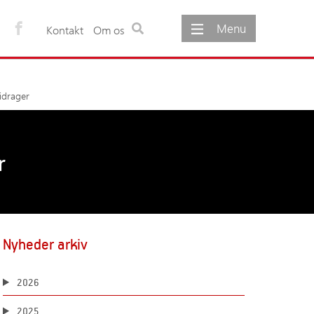
Menu
Kontakt
Om os
ementer
Om os
bidrager
gementer
Om foreningen
møde
Foreningens vedtægter
Foreningens formål
r
Udvalg under foreningen
Foreningens bestyrelse
Foreningens sekretariat
Foreninger og netværk
Nyheder arkiv
2026
2025