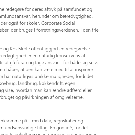
nne redegøre for deres aftryk på samfundet og
m samfundsansvar, herunder om bæredygtighed.
der også for skoler. Corporate Social
ber, der bruges i forretningsverdenen. I den frie
 og Kostskole offentliggjort en redegørelse
redygtighed er en naturlig konsekvens af
 at gå foran og tage ansvar – for både sig selv,
en håber, at den kan være med til at inspirere
m har naturligvis unikke muligheder, fordi det
kovbrug, landbrug, køkkendrift, egen
ag vise, hvordan man kan ændre adfærd eller
bruget og påvirkningen af omgivelserne.
pmærksomme på – med data, regnskaber og
undsansvarlige tiltag. En god idé, for det
tning til enkeltpersoner, grupper, organisationer