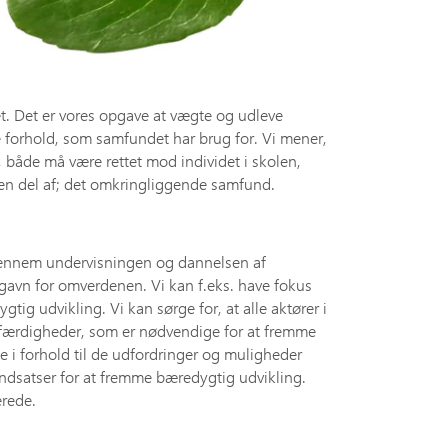
det. Det er vores opgave at vægte og udleve
 forhold, som samfundet har brug for. Vi mener,
, både må være rettet mod individet i skolen,
 en del af; det omkringliggende samfund.
gennem undervisningen og dannelsen af
l gavn for omverdenen. Vi kan f.eks. have fokus
ig udvikling. Vi kan sørge for, at alle aktører i
e færdigheder, som er nødvendige for at fremme
le i forhold til de udfordringer og muligheder
indsatser for at fremme bæredygtig udvikling.
erede.