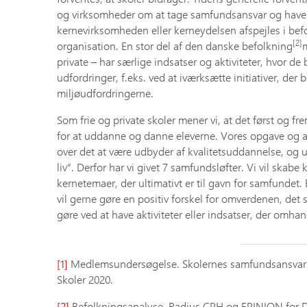
og virksomheder om at tage samfundsansvar og hav
kernevirksomheden eller kerneydelsen afspejles i bef
[2]
organisation. En stor del af den danske befolkning
m
private – har særlige indsatser og aktiviteter, hvor d
udfordringer, f.eks. ved at iværksætte initiativer, der b
miljøudfordringerne.
Som frie og private skoler mener vi, at det først og 
for at uddanne og danne eleverne. Vores opgave og an
over det at være udbyder af kvalitetsuddannelse, og
liv”. Derfor har vi givet 7 samfundsløfter. Vi vil skabe
kernetemaer, der ultimativt er til gavn for samfundet.
vil gerne gøre en positiv forskel for omverdenen, det st
gøre ved at have aktiviteter eller indsatser, der omha
[1]
Medlemsundersøgelse. Skolernes samfundsansvarlig
Skoler 2020.
[2]
Befolkningsanalyse. Radius CPH og EPINION for D