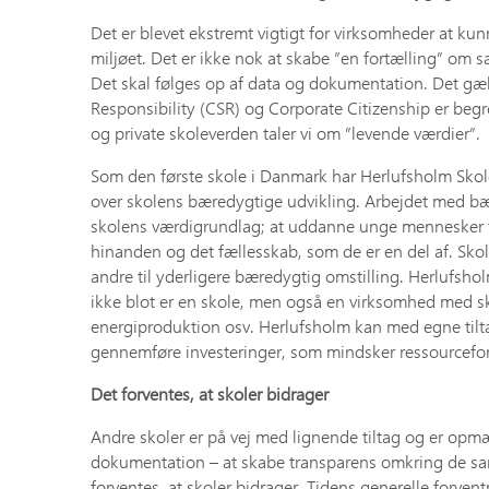
Det er blevet ekstremt vigtigt for virksomheder at ku
miljøet. Det er ikke nok at skabe ”en fortælling” o
Det skal følges op af data og dokumentation. Det gæl
Responsibility (CSR) og Corporate Citizenship er begre
og private skoleverden taler vi om ”levende værdier”.
Som den første skole i Danmark har Herlufsholm Skole
over skolens bæredygtige udvikling. Arbejdet med bæ
skolens værdigrundlag; at uddanne unge mennesker til
hinanden og det fællesskab, som de er en del af. Skol
andre til yderligere bæredygtig omstilling. Herlufshol
ikke blot er en skole, men også en virksomhed med s
energiproduktion osv. Herlufsholm kan med egne tilt
gennemføre investeringer, som mindsker ressourcefor
Det forventes, at skoler bidrager
Andre skoler er på vej med lignende tiltag og er o
dokumentation – at skabe transparens omkring de samf
forventes, at skoler bidrager. Tidens generelle forven