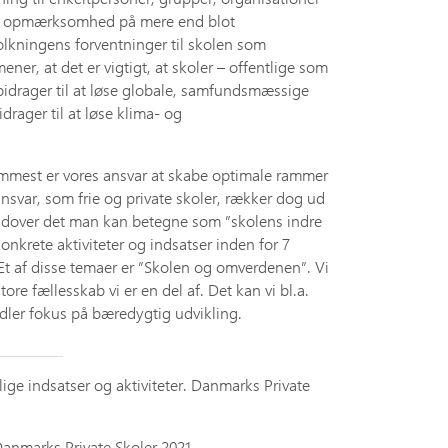
e opmærksomhed på mere end blot
olkningens forventninger til skolen som
ener, at det er vigtigt, at skoler – offentlige som
e bidrager til at løse globale, samfundsmæssige
idrager til at løse klima- og
fremmest er vores ansvar at skabe optimale rammer
svar, som frie og private skoler, rækker dog ud
 udover det man kan betegne som ”skolens indre
 konkrete aktiviteter og indsatser inden for 7
 Et af disse temaer er ”Skolen og omverdenen”. Vi
ore fællesskab vi er en del af. Det kan vi bl.a.
ndler fokus på bæredygtig udvikling.
e indsatser og aktiviteter. Danmarks Private
anmarks Private Skoler 2021