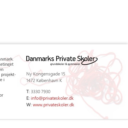
Danmark.
ketinget
en
Ny Kongensgade 15
 projekt-
e i
1472 København K
T
: 3330 7930
or
E
:
info@privateskoler.dk
W
:
www.privateskoler.dk