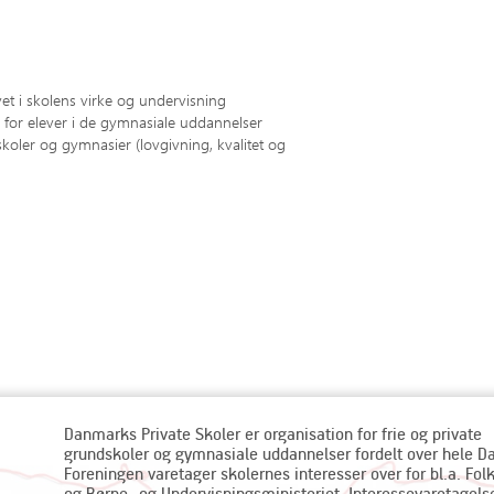
vet i skolens virke og undervisning
 for elever i de gymnasiale uddannelser
oler og gymnasier (lovgivning, kvalitet og
Danmarks Private Skoler er organisation for frie og private
grundskoler og gymnasiale uddannelser fordelt over hele 
Foreningen varetager skolernes interesser over for bl.a. Fol
og Børne- og Undervisningsministeriet. Interessevaretagels