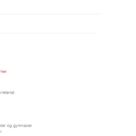
 her.
retariat
oler og gymnasier
n