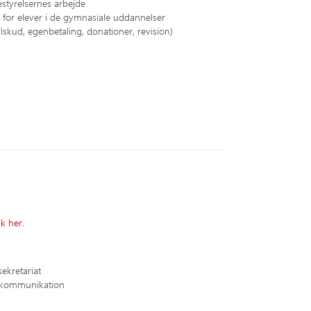
tyrelsernes arbejde
 for elever i de gymnasiale uddannelser
skud, egenbetaling, donationer, revision)
ik her.
ekretariat
k kommunikation