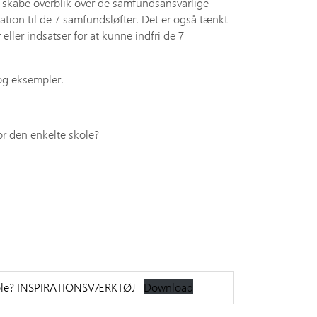
t skabe overblik over de samfundsansvarlige
elation til de 7 samfundsløfter. Det er også tænkt
eller indsatser for at kunne indfri de 7
og eksempler.
r den enkelte skole?
 skole? INSPIRATIONSVÆRKTØJ
Download