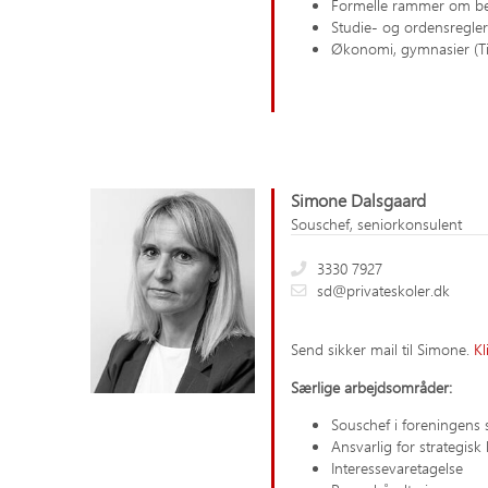
Formelle rammer om bes
Studie- og ordensregler
Økonomi, gymnasier (Til
Simone Dalsgaard
Souschef, seniorkonsulent
3330 7927
sd@privateskoler.dk
Send sikker mail til Simone.
Kl
Særlige arbejdsområder:
Souschef i foreningens s
Ansvarlig for strategis
Interessevaretagelse