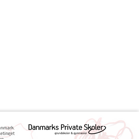
Danmark.
ketinget
en