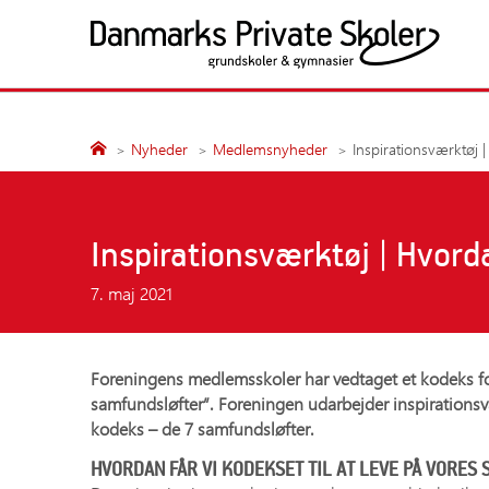
Fortsæt
til
indhold
Politik og presse
Medlemsskolerne
Søg
Søg
Nyheder
Medlemsnyheder
Inspirationsværktøj |
Presseansvarlige
Alle medlemsskoler
Nyheder
Grundskoler
Årsberetninger
Gymnasiale uddanne
Inspirationsværktøj | Hvorda
Undersøgelser
7. maj 2021
Publikationer
Høringssvar
Kampagner
Foreningens medlemsskoler har vedtaget et kodeks f
Fakta
samfundsløfter”. Foreningen udarbejder inspirations
Samfundsansvar
kodeks – de 7 samfundsløfter.
HVORDAN FÅR VI KODEKSET TIL AT LEVE PÅ VORES