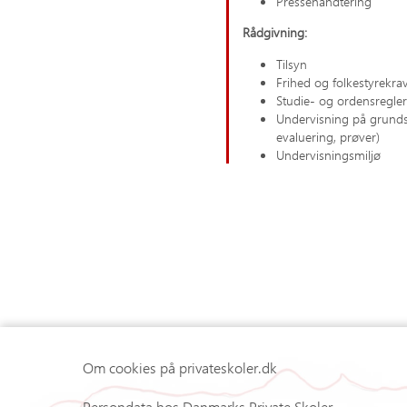
Pressehåndtering
Rådgivning:
Tilsyn
Frihed og folkestyrekra
Studie- og ordensregler
Undervisning på grundsk
evaluering, prøver)
Undervisningsmiljø
Om cookies på privateskoler.dk
Persondata hos Danmarks Private Skoler