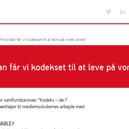
Værktøjer til medlemsskoler
Kurser og arrang
 Hvordan får vi kodekset til at leve på vores skole?
Emner i værktøjskassen fra A-Å
Kurser og arran
Værktøjskassen fra A-Å
Foreningens års
lser
Nyt for medlemsskoler
n får vi kodekset til at leve på vo
Tilskud til uddannelse og kursus
Særlige medlemsaftaler
or samfundsansvar: ”Kodeks – de 7
værktøjer til medlemsskolernes arbejde med
 SKOLE?