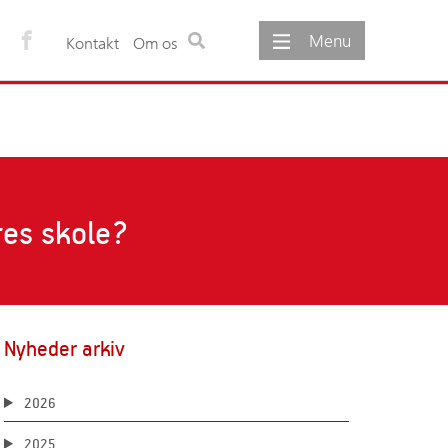
Menu
Kontakt
Om os
ementer
Om os
gementer
Om foreningen
møde
Foreningens vedtægter
Foreningens formål
res skole?
Udvalg under foreningen
Foreningens bestyrelse
Foreningens sekretariat
Foreninger og netværk
Nyheder arkiv
2026
2025