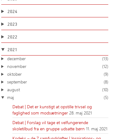
2024
2023
2022
2021
december
(13)
november
(12)
oktober
(9)
september
(8)
august
(10)
maj
(5)
Debat | Det er kunstigt at opstille trivsel og
faglighed som modsætninger
28. maj 2021
Debat | Forslag vil tage et velfungerende
skoletilbud fra en gruppe udsatte børn
11. maj 2021
Kodeks – de 7 samfundsløfter | Inspirations- og