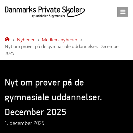
Fortsæt
til
indhold
Nyheder
Medlemsnyheder
Nyt om prøver på de gymnasiale uddannelser. December
2025
Nyt om prøver på de
gymnasiale uddannelser.
December 2025
1. december 2025