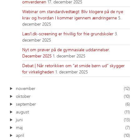
omverdenen
17. december 2025
Webinar om standardvedtægt: Bliv klogere på de nye
krav og hvordan I kommer igennem ændringerne
5.
december 2025
Læs1.dk-screening er frivillig for frie grundskoler
3.
december 2025
Nyt om prøver på de gymnasiale uddannelser.
December 2025
1. december 2025
Debat | Når retorikken om ”at smide børn ud” skygger
for virkeligheden
1. december 2025
november
(12)
oktober
(10)
september
(6)
august
(11)
juni
(13)
maj
(7)
april
(10)