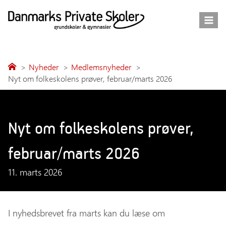
Fortsæt
til
indhold
Nyheder
Medlemsnyheder
Nyt om folkeskolens prøver, februar/marts 2026
Nyt om folkeskolens prøver,
februar/marts 2026
11. marts 2026
I nyhedsbrevet fra marts kan du læse om