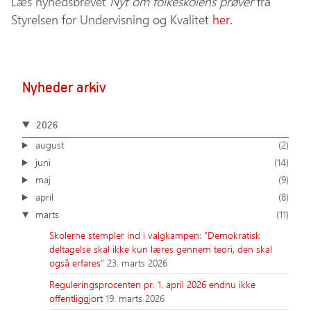
Læs nyhedsbrevet
Nyt om folkeskolens prøver
fra
Styrelsen for Undervisning og Kvalitet
her.
Nyheder arkiv
2026
august
(2)
juni
(14)
maj
(9)
april
(8)
marts
(11)
Skolerne stempler ind i valgkampen: ”Demokratisk
deltagelse skal ikke kun læres gennem teori, den skal
også erfares”
23. marts 2026
Reguleringsprocenten pr. 1. april 2026 endnu ikke
offentliggjort
19. marts 2026