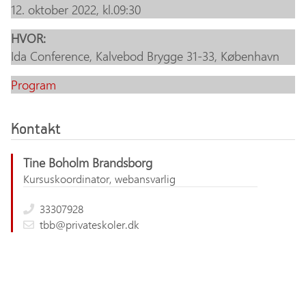
12. oktober 2022, kl.09:30
HVOR:
Ida Conference, Kalvebod Brygge 31-33, København
Program
Kontakt
Tine Boholm Brandsborg
Kursuskoordinator, webansvarlig
33307928
tbb@privateskoler.dk