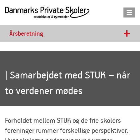
Fortsæt
til
indhold
Årsberetning
| Samarbejdet med STUK – når
to verdener mødes
Forholdet mellem STUK og de frie skolers
foreninger rummer forskellige perspektiver.