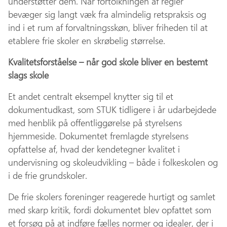
understøtter dem. Når fortolkningen af regler
bevæger sig langt væk fra almindelig retspraksis og
ind i et rum af forvaltningsskøn, bliver friheden til at
etablere frie skoler en skrøbelig størrelse.
Kvalitetsforståelse – når god skole bliver en bestemt
slags skole
Et andet centralt eksempel knytter sig til et
dokumentudkast, som STUK tidligere i år udarbejdede
med henblik på offentliggørelse på styrelsens
hjemmeside. Dokumentet fremlagde styrelsens
opfattelse af, hvad der kendetegner kvalitet i
undervisning og skoleudvikling – både i folkeskolen og
i de frie grundskoler.
De frie skolers foreninger reagerede hurtigt og samlet
med skarp kritik, fordi dokumentet blev opfattet som
et forsøg på at indføre fælles normer og idealer, der i