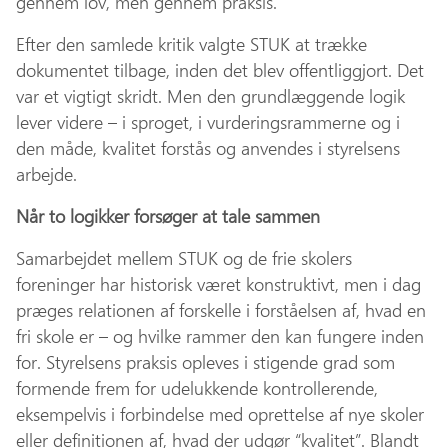
gennem lov, men gennem praksis.
Efter den samlede kritik valgte STUK at trække
dokumentet tilbage, inden det blev offentliggjort. Det
var et vigtigt skridt. Men den grundlæggende logik
lever videre – i sproget, i vurderingsrammerne og i
den måde, kvalitet forstås og anvendes i styrelsens
arbejde.
Når to logikker forsøger at tale sammen
Samarbejdet mellem STUK og de frie skolers
foreninger har historisk været konstruktivt, men i dag
præges relationen af forskelle i forståelsen af, hvad en
fri skole er – og hvilke rammer den kan fungere inden
for. Styrelsens praksis opleves i stigende grad som
formende frem for udelukkende kontrollerende,
eksempelvis i forbindelse med oprettelse af nye skoler
eller definitionen af, hvad der udgør “kvalitet”. Blandt