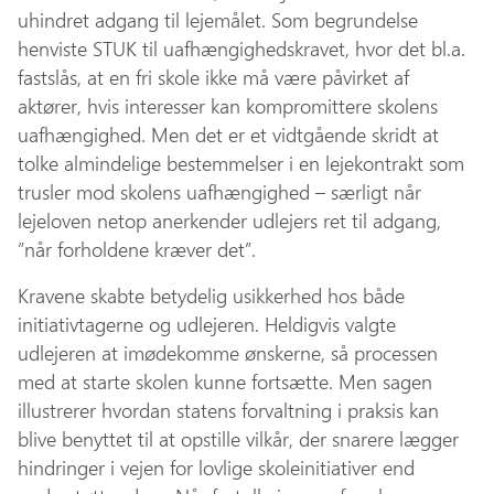
uhindret adgang til lejemålet. Som begrundelse
henviste STUK til uafhængighedskravet, hvor det bl.a.
fastslås, at en fri skole ikke må være påvirket af
aktører, hvis interesser kan kompromittere skolens
uafhængighed. Men det er et vidtgående skridt at
tolke almindelige bestemmelser i en lejekontrakt som
trusler mod skolens uafhængighed – særligt når
lejeloven netop anerkender udlejers ret til adgang,
”når forholdene kræver det”.
Kravene skabte betydelig usikkerhed hos både
initiativtagerne og udlejeren. Heldigvis valgte
udlejeren at imødekomme ønskerne, så processen
med at starte skolen kunne fortsætte. Men sagen
illustrerer hvordan statens forvaltning i praksis kan
blive benyttet til at opstille vilkår, der snarere lægger
hindringer i vejen for lovlige skoleinitiativer end