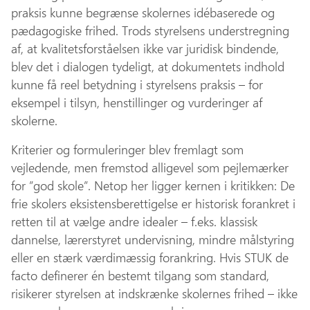
praksis kunne begrænse skolernes idébaserede og
pædagogiske frihed. Trods styrelsens understregning
af, at kvalitetsforståelsen ikke var juridisk bindende,
blev det i dialogen tydeligt, at dokumentets indhold
kunne få reel betydning i styrelsens praksis – for
eksempel i tilsyn, henstillinger og vurderinger af
skolerne.
Kriterier og formuleringer blev fremlagt som
vejledende, men fremstod alligevel som pejlemærker
for ”god skole”. Netop her ligger kernen i kritikken: De
frie skolers eksistensberettigelse er historisk forankret i
retten til at vælge andre idealer – f.eks. klassisk
dannelse, lærerstyret undervisning, mindre målstyring
eller en stærk værdimæssig forankring. Hvis STUK de
facto definerer én bestemt tilgang som standard,
risikerer styrelsen at indskrænke skolernes frihed – ikke