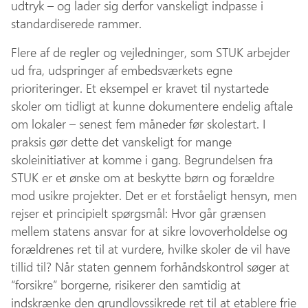
udtryk – og lader sig derfor vanskeligt indpasse i
standardiserede rammer.
Flere af de regler og vejledninger, som STUK arbejder
ud fra, udspringer af embedsværkets egne
prioriteringer. Et eksempel er kravet til nystartede
skoler om tidligt at kunne dokumentere endelig aftale
om lokaler – senest fem måneder før skolestart. I
praksis gør dette det vanskeligt for mange
skoleinitiativer at komme i gang. Begrundelsen fra
STUK er et ønske om at beskytte børn og forældre
mod usikre projekter. Det er et forståeligt hensyn, men
rejser et principielt spørgsmål: Hvor går grænsen
mellem statens ansvar for at sikre lovoverholdelse og
forældrenes ret til at vurdere, hvilke skoler de vil have
tillid til? Når staten gennem forhåndskontrol søger at
“forsikre” borgerne, risikerer den samtidig at
indskrænke den grundlovssikrede ret til at etablere frie