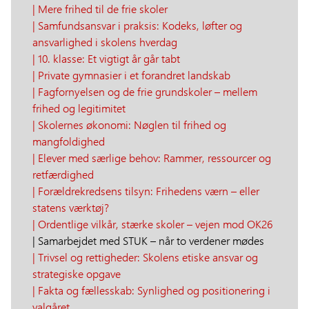
| Mere frihed til de frie skoler
| Samfundsansvar i praksis: Kodeks, løfter og
ansvarlighed i skolens hverdag
| 10. klasse: Et vigtigt år går tabt
| Private gymnasier i et forandret landskab
| Fagfornyelsen og de frie grundskoler – mellem
frihed og legitimitet
| Skolernes økonomi: Nøglen til frihed og
mangfoldighed
| Elever med særlige behov: Rammer, ressourcer og
retfærdighed
| Forældrekredsens tilsyn: Frihedens værn – eller
statens værktøj?
| Ordentlige vilkår, stærke skoler – vejen mod OK26
| Samarbejdet med STUK – når to verdener mødes
| Trivsel og rettigheder: Skolens etiske ansvar og
strategiske opgave
| Fakta og fællesskab: Synlighed og positionering i
valgåret