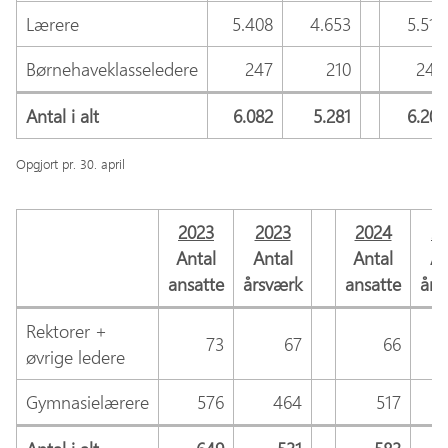
Lærere
5.408
4.653
5.518
Børnehaveklasseledere
247
210
244
Antal i alt
6.082
5.281
6.201
Opgjort pr. 30. april
2023
2023
2024
2
Antal
Antal
Antal
An
ansatte
årsværk
ansatte
års
Rektorer +
73
67
66
øvrige ledere
Gymnasielærere
576
464
517