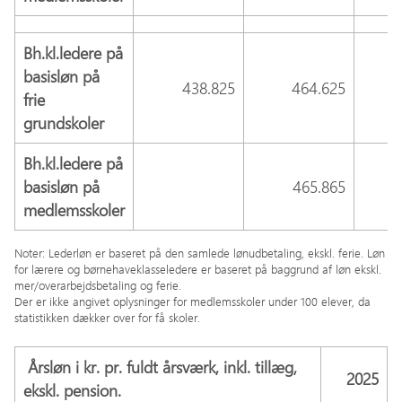
Bh.kl.ledere på
basisløn på
438.825
464.625
frie
grundskoler
Bh.kl.ledere på
basisløn på
465.865
medlemsskoler
Noter: Lederløn er baseret på den samlede lønudbetaling, ekskl. ferie. Løn
for lærere og børnehaveklasseledere er baseret på baggrund af løn ekskl.
mer/overarbejdsbetaling og ferie.
Der er ikke angivet oplysninger for medlemsskoler under 100 elever, da
statistikken dækker over for få skoler.
Årsløn i kr. pr. fuldt årsværk, inkl. tillæg,
2025
ekskl. pension.