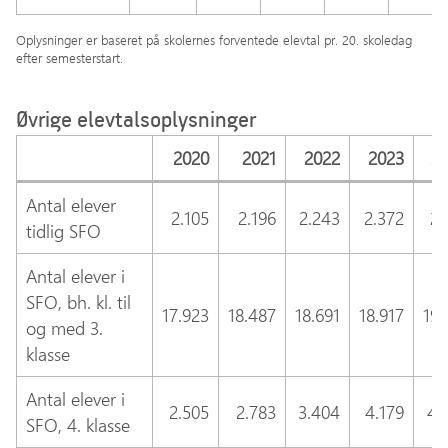
Oplysninger er baseret på skolernes forventede elevtal pr. 20. skoledag
efter semesterstart.
Øvrige elevtalsoplysninger
2020
2021
2022
2023
2
Antal elever
2.105
2.196
2.243
2.372
2.
tidlig SFO
Antal elever i
SFO, bh. kl. til
17.923
18.487
18.691
18.917
19.
og med 3.
klasse
Antal elever i
2.505
2.783
3.404
4.179
4.
SFO, 4. klasse