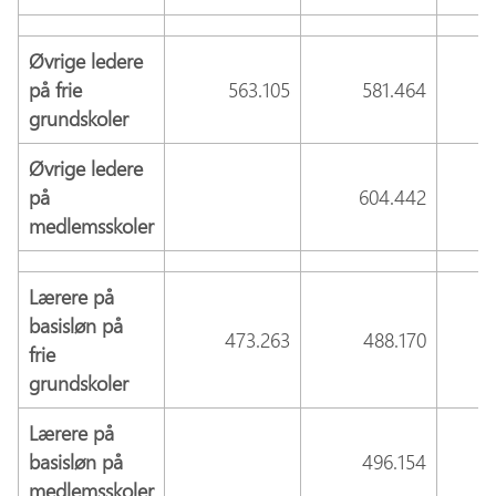
Øvrige ledere
på frie
563.105
581.464
grundskoler
Øvrige ledere
på
604.442
medlemsskoler
Lærere på
basisløn på
473.263
488.170
frie
grundskoler
Lærere på
basisløn på
496.154
medlemsskoler