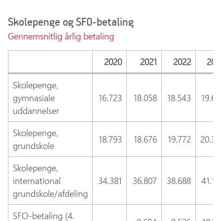
Skolepenge og SFO-betaling
Gennemsnitlig årlig betaling
2020
2021
2022
202
Skolepenge,
gymnasiale
16.723
18.058
18.543
19.69
uddannelser
Skolepenge,
18.793
18.676
19.772
20.33
grundskole
Skolepenge,
international
34.381
36.807
38.688
41.14
grundskole/afdeling
SFO-betaling (4.