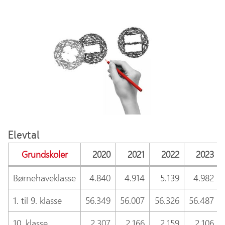
Elevtal
Grundskoler
2020
2021
2022
2023
Børnehaveklasse
4.840
4.914
5.139
4.982
1. til 9. klasse
56.349
56.007
56.326
56.487
10. klasse
2.307
2.166
2.159
2.106