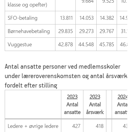
9.684
9.525
10.15
klasse og opefter)
SFO-betaling
13.811
14.053
14.382
14.94
Børnehavebetaling
29.835
29.273
29.767
31.17
Vuggestue
42.878
44.548
45.785
46.87
Antal ansatte personer ved medlemsskoler
under læreroverenskomsten og antal årsværk
fordelt efter stilling
2023
2023
2024
Antal
Antal
Antal
ansatte
årsværk
ansatte
Ledere + øvrige ledere
427
418
439