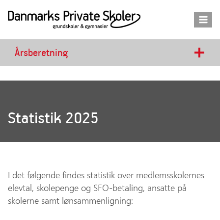
Fortsæt
til
indhold
Årsberetning
Statistik 2025
I det følgende findes statistik over medlemsskolernes
elevtal, skolepenge og SFO-betaling, ansatte på
skolerne samt lønsammenligning: