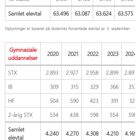
Samlet elevtal
63.496
63.087
63.624
63.575
Oplysninger er baseret på skolernes forventede elevtal pr. 5. september.
Gymnasiale
2020
2021
2022
2023
2024
uddannelser
STX
2.893
2.927
2.958
2.899
2.897
IB
309
315
329
366
353
HF
504
590
423
391
321
2-årig STX
534
438
598
554
598
Samlet
4.240
4.270
4.308
4.210
4.169
elevtal