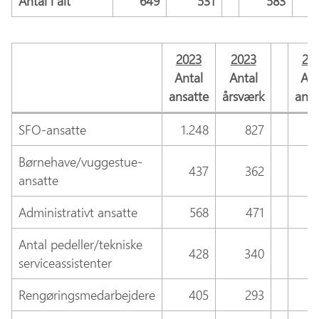
Antal i alt
649
531
583
2023
2023
20
Antal
Antal
Ant
ansatte
årsværk
ansa
SFO-ansatte
1.248
827
1.
Børnehave/vuggestue-
437
362
ansatte
Administrativt ansatte
568
471
Antal pedeller/tekniske
428
340
serviceassistenter
Rengøringsmedarbejdere
405
293