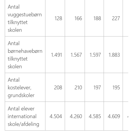
Antal
vuggestuebørn
128
166
188
227
tilknyttet
skolen
Antal
børnehavebørn
1.491
1.567
1.597
1.883
1.
tilknyttet
skolen
Antal
kostelever,
208
210
197
195
grundskoler
Antal elever
international
4.504
4.260
4.585
4.609
4.
skole/afdeling