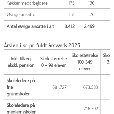
Køkkenmedarbejdere
175
130
Øvrige ansatte
151
76
Antal øvrige ansatte i alt
3.412
2.499
3.
Årsløn i kr. pr. fuldt årsværk 2025
Skolestørrelse
Skole
Inkl. tillæg,
Skolestørrelse
100-349
350
ekskl. pension
0 – 99 elever
elever
e
Skoleledere på
frie
581.727
673.583
grundskoler
Skoleledere på
716.302
medlemsskoler