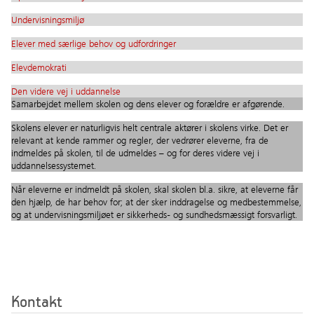
Undervisningsmiljø
Elever med særlige behov og udfordringer
Elevdemokrati
Den videre vej i uddannelse
Samarbejdet mellem skolen og dens elever og forældre er afgørende.
Skolens elever er naturligvis helt centrale aktører i skolens virke. Det er
relevant at kende rammer og regler, der vedrører eleverne, fra de
indmeldes på skolen, til de udmeldes – og for deres videre vej i
uddannelsessystemet.
Når eleverne er indmeldt på skolen, skal skolen bl.a. sikre, at eleverne får
den hjælp, de har behov for; at der sker inddragelse og medbestemmelse,
og at undervisningsmiljøet er sikkerheds- og sundhedsmæssigt forsvarligt.
Kontakt