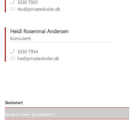
3330 7935
rbv@privateskoler.dk
Heidi Rosenmai Andersen
Konsulent
3330 7934
ha@privateskoler.dk
Skolestart
Optag af elever (grundskoler)