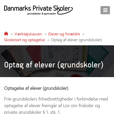
Fortsæt
til
indhold
Værktøjskassen
Elever og forældre
Skolestart og optagelse
Optag af elever (grundskoler)
Optag af elever (grundskoler)
Optagelse af elever (grundskoler)
Frie grundskolers frihedsrettigheder i forbindelse med
optagelse af elever fremgår af Lov om friskoler og
private grundskoler § 1, stk. 1.