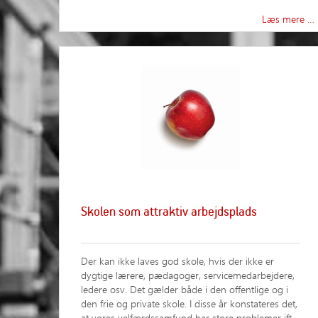
Læs mere …
Skolen som attraktiv arbejdsplads
Der kan ikke laves god skole, hvis der ikke er
dygtige lærere, pædagoger, servicemedarbejdere,
ledere osv. Det gælder både i den offentlige og i
den frie og private skole. I disse år konstateres det,
at vores velfærdssamfund har store problemer ift.