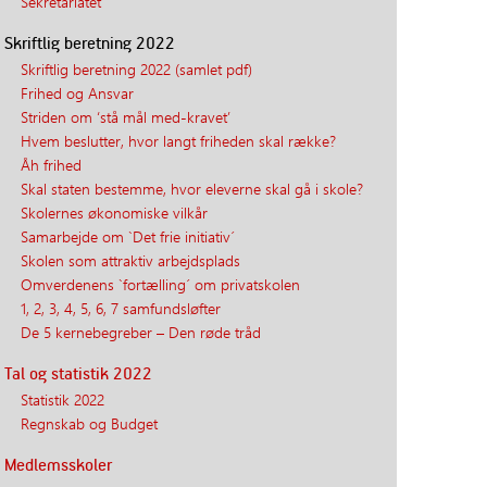
Sekretariatet
Skriftlig beretning 2022
Skriftlig beretning 2022 (samlet pdf)
Frihed og Ansvar
Striden om ‘stå mål med-kravet’
Hvem beslutter, hvor langt friheden skal række?
Åh frihed
Skal staten bestemme, hvor eleverne skal gå i skole?
Skolernes økonomiske vilkår
Samarbejde om `Det frie initiativ´
Skolen som attraktiv arbejdsplads
Omverdenens `fortælling´ om privatskolen
1, 2, 3, 4, 5, 6, 7 samfundsløfter
De 5 kernebegreber – Den røde tråd
Tal og statistik 2022
Statistik 2022
Regnskab og Budget
Medlemsskoler