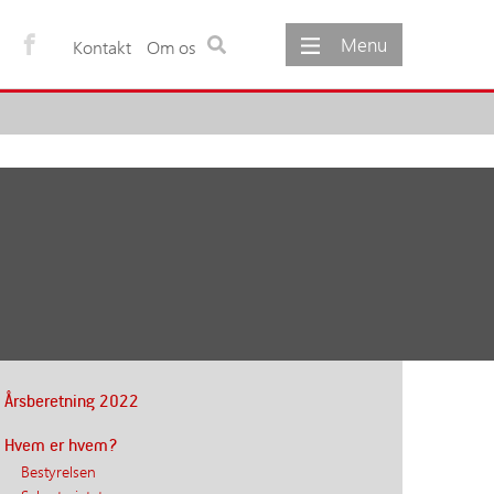
Menu
Kontakt
Om os
ementer
Om os
gementer
Om foreningen
møde
Foreningens vedtægter
Foreningens formål
Udvalg under foreningen
Foreningens bestyrelse
Foreningens sekretariat
Foreninger og netværk
Årsberetning 2022
Hvem er hvem?
Bestyrelsen