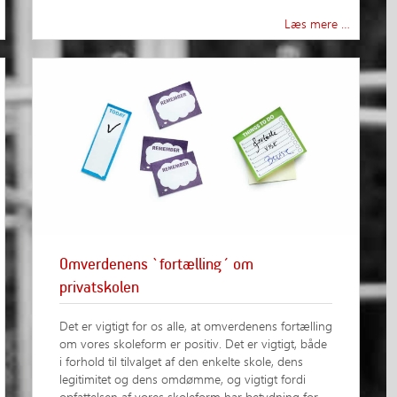
Læs mere …
Omverdenens `fortælling´ om
privatskolen
Det er vigtigt for os alle, at omverdenens fortælling
om vores skoleform er positiv. Det er vigtigt, både
i forhold til tilvalget af den enkelte skole, dens
legitimitet og dens omdømme, og vigtigt fordi
opfattelsen af vores skoleform har betydning for