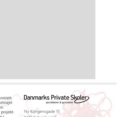
Danmark.
ketinget
en
Ny Kongensgade 15
 projekt-
e i