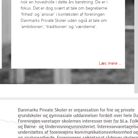
nok en hovedrolle i dette års beretning. De er i
fokus. Det er dog svært at tale om begreberne
’frihed’ og ’ansvar’ i konteksten af foreningen
Danmarks Private Skoler uden også at tale om
’ambitionen’, ’traditionen’ og ’værdierne’.
Læs mere …
Danmarks Private Skoler er organisation for frie og private
grundskoler og gymnasiale uddannelser fordelt over hele 
Foreningen varetager skolernes interesser over for bl.a. Fol
og Børne- og Undervisningsministeriet. Interessevaretagels
understøttes af foreningens kommunikationsvirksomhed og
og analysearbejde. Foreningens sekretariat rådgiver skolern