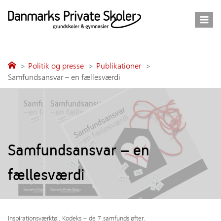
Fortsæt
til
indhold
Politik og presse
Publikationer
Samfundsansvar – en fællesværdi
Samfundsansvar – en
fællesværdi
Inspirationsværktøj. Kodeks – de 7 samfundsløfter.