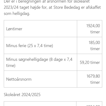
Der er i beregningen af årsnormen for skoleåret
2023/24 taget højde for, at Store Bededag er afskaffet
som helligdag.
1924,00
Løntimer
timer
185,00
Minus ferie (25 x 7,4 time)
timer
Minus søgnehelligdage (8 dage x 7,4
59,20 timer
time)
1679,80
Nettoårsnorm
timer
Skoleåret 2024/2025