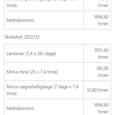
time)
timer
1694,60
Nettoårsnorm
timer
Skoleåret 202
2/23
1931,40
Løntimer (7,4 x 261 dage)
timer
185,00
Minus ferie (25 x 7,4 time)
timer
Minus søgnehelligdage (7 dage x 7,4
51,80 timer
time)
1694,60
Nettoårsnorm
timer