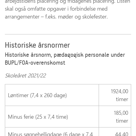
arbejdstidens placering og fridagenes placering. Listen
skal også omfatte opgaver i forbindelse med
arrangementer – f.eks. møder og skolefester.
Historiske årsnormer
Historiske årsnorm, pædagogisk personale under
BUPL/FOA-overenskomst
Skoleåret 2021/22
1924,00
Løntimer (7,4 x 260 dage)
timer
185,00
Minus ferie (25 x 7,4 time)
timer
Minus søgnehelligdage (6 dage x 7,4
44,40