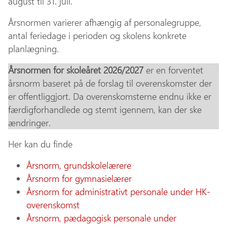
august til 31. juli.
Årsnormen varierer afhængig af personalegruppe,
antal feriedage i perioden og skolens konkrete
planlægning.
Årsnormen for skoleåret 2026/2027
er en forventet
årsnorm baseret på de forslag til overenskomster der
er offentliggjort. Da overenskomsterne endnu ikke er
færdigforhandlede og stemt igennem, kan der ske
ændringer.
Her kan du finde
Årsnorm, grundskolelærere
Årsnorm for gymnasielærer
Årsnorm for administrativt personale under HK-
overenskomst
Årsnorm, pædagogisk personale under