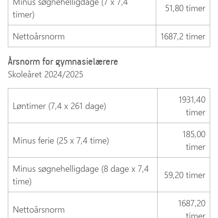
Minus søgnehelligdage (7 x 7,4
51,80 timer
timer)
Nettoårsnorm
1687,2 timer
Årsnorm for gymnasielærere
Skoleåret 2024/2025
1931,40
Løntimer (7,4 x 261 dage)
timer
185,00
Minus ferie (25 x 7,4 time)
timer
Minus søgnehelligdage (8 dage x 7,4
59,20 timer
time)
1687,20
Nettoårsnorm
timer