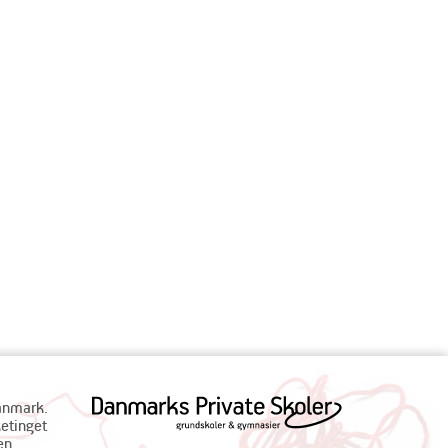
Danmark.
ketinget
en