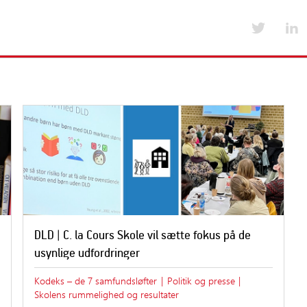
Værktøjer til medlemsskoler
Kurser og arrang
Emner i værktøjskassen fra A-Å
Kurser og arran
Værktøjskassen fra A-Å
Foreningens års
lser
Nyt for medlemsskoler
Tilskud til uddannelse og kursus
Særlige medlemsaftaler
DLD | C. la Cours Skole vil sætte fokus på de
usynlige udfordringer
Kodeks – de 7 samfundsløfter
|
Politik og presse
|
Skolens rummelighed og resultater