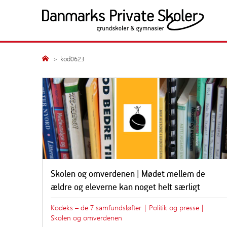
Fortsæt
til
indhold
Politik og presse
Medlemsskolerne
Søg
kod0623
Søg
Presseansvarlige
Alle medlemsskoler
Nyheder
Grundskoler
Årsberetninger
Gymnasiale uddanne
Undersøgelser
Publikationer
Høringssvar
Kampagner
Skolen og omverdenen | Mødet mellem de
Fakta
ældre og eleverne kan noget helt særligt
Samfundsansvar
Kodeks – de 7 samfundsløfter
|
Politik og presse
|
Skolen og omverdenen