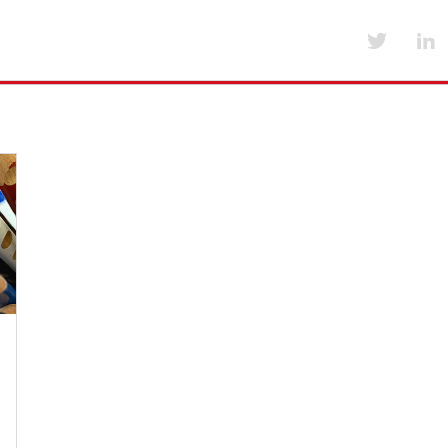
Værktøjer til medlemsskoler
Kurser og arrang
Emner i værktøjskassen fra A-Å
Kurser og arran
Værktøjskassen fra A-Å
Foreningens års
lser
Nyt for medlemsskoler
Tilskud til uddannelse og kursus
Særlige medlemsaftaler