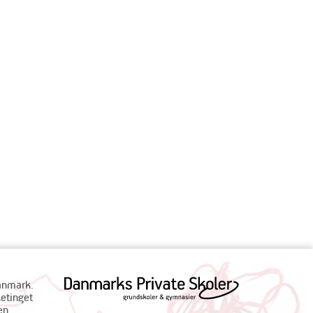
Danmark.
ketinget
en