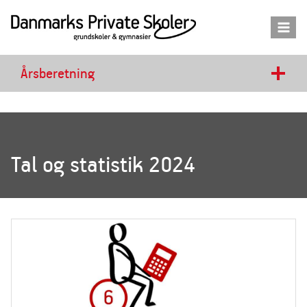
Fortsæt
til
indhold
Årsberetning
Tal og statistik 2024