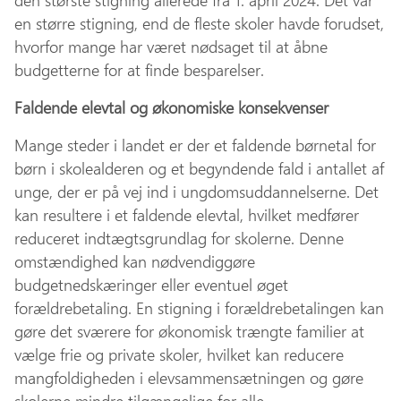
den største stigning allerede fra 1. april 2024. Det var
en større stigning, end de fleste skoler havde forudset,
hvorfor mange har været nødsaget til at åbne
budgetterne for at finde besparelser.
Faldende elevtal og økonomiske konsekvenser
Mange steder i landet er der et faldende børnetal for
børn i skolealderen og et begyndende fald i antallet af
unge, der er på vej ind i ungdomsuddannelserne. Det
kan resultere i et faldende elevtal, hvilket medfører
reduceret indtægtsgrundlag for skolerne. Denne
omstændighed kan nødvendiggøre
budgetnedskæringer eller eventuel øget
forældrebetaling. En stigning i forældrebetalingen kan
gøre det sværere for økonomisk trængte familier at
vælge frie og private skoler, hvilket kan reducere
mangfoldigheden i elevsammensætningen og gøre