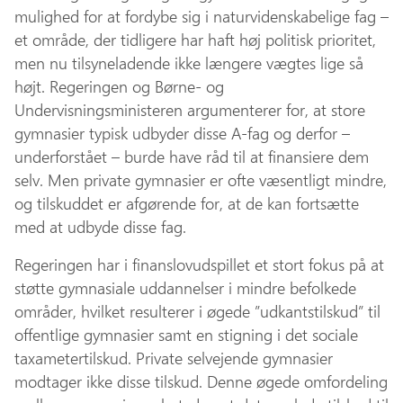
mulighed for at fordybe sig i naturvidenskabelige fag –
et område, der tidligere har haft høj politisk prioritet,
men nu tilsyneladende ikke længere vægtes lige så
højt. Regeringen og Børne- og
Undervisningsministeren argumenterer for, at store
gymnasier typisk udbyder disse A-fag og derfor –
underforstået – burde have råd til at finansiere dem
selv. Men private gymnasier er ofte væsentligt mindre,
og tilskuddet er afgørende for, at de kan fortsætte
med at udbyde disse fag.
Regeringen har i finanslovudspillet et stort fokus på at
støtte gymnasiale uddannelser i mindre befolkede
områder, hvilket resulterer i øgede ”udkantstilskud” til
offentlige gymnasier samt en stigning i det sociale
taxametertilskud. Private selvejende gymnasier
modtager ikke disse tilskud. Denne øgede omfordeling