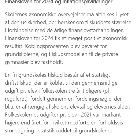
Finansloven for 2024 og inflationspåvirkninger
Skolernes økonomiske overvejelser må altid ses i lyset
af den usikkerhed, der hersker om tilskuddets størrelse
i forbindelse med de årlige finanslovsforhandlinger.
Finansloven for 2024 fik et meget positivt økonomisk
resultat. Koblingsprocenten blev bevaret for
grundskolerne, og tilskudsmodellen til de private
gymnasier blev fastholdt.
En fri grundskoles tilskud består af et statsligt
driftstilskud, der er koblet til den gennemsnitlige
udgift pr. elev i folkeskolen tre år tidligere (pl-
reguleret), fordelt gennem en fordelingsnøgle, der
bl.a. er afhængig af skolens elevtal og elevernes alder.
Folkeskolernes udgifter pr. elev i 2021 var markant
højere end året før, hvilket medførte en forholdsvis
stor stigning i statstilskuddet til grundskolerne.