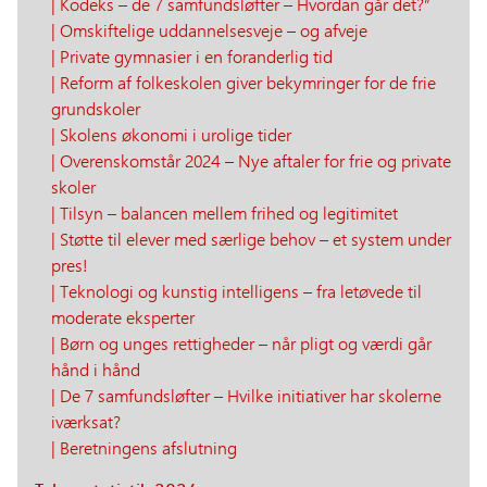
| Kodeks – de 7 samfundsløfter – Hvordan går det?”
| Omskiftelige uddannelsesveje – og afveje
| Private gymnasier i en foranderlig tid
| Reform af folkeskolen giver bekymringer for de frie
grundskoler
| Skolens økonomi i urolige tider
| Overenskomstår 2024 – Nye aftaler for frie og private
skoler
| Tilsyn – balancen mellem frihed og legitimitet
| Støtte til elever med særlige behov – et system under
pres!
| Teknologi og kunstig intelligens – fra letøvede til
moderate eksperter
| Børn og unges rettigheder – når pligt og værdi går
hånd i hånd
| De 7 samfundsløfter – Hvilke initiativer har skolerne
iværksat?
| Beretningens afslutning