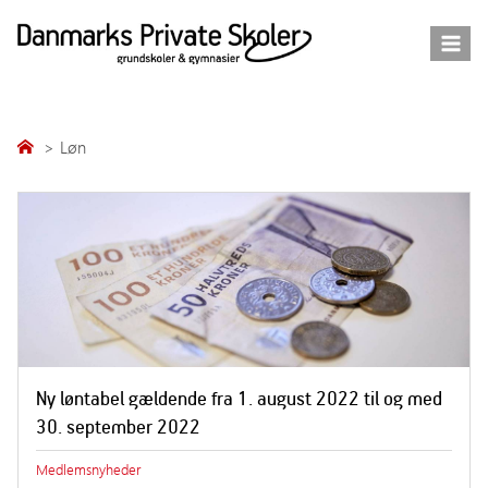
Fortsæt
til
indhold
Løn
Ny løntabel gældende fra 1. august 2022 til og med
30. september 2022
Medlemsnyheder