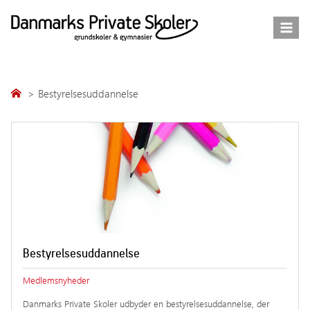
Fortsæt
til
indhold
Bestyrelsesuddannelse
Bestyrelsesuddannelse
Medlemsnyheder
Danmarks Private Skoler udbyder en bestyrelsesuddannelse, der