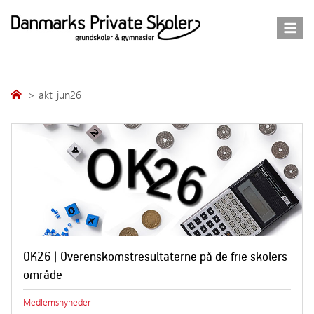
Fortsæt
til
indhold
akt_jun26
OK26 | Overenskomstresultaterne på de frie skolers
område
Medlemsnyheder