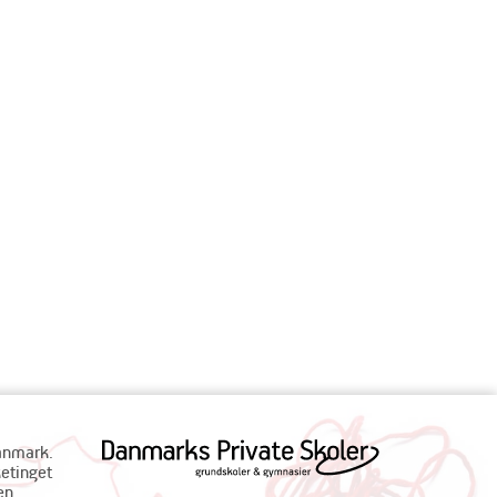
Danmark.
ketinget
en