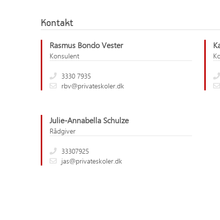
Kontakt
Rasmus Bondo Vester
Ka
Konsulent
Ko
3330 7935
rbv@privateskoler.dk
Julie-Annabella Schulze
Rådgiver
33307925
jas@privateskoler.dk