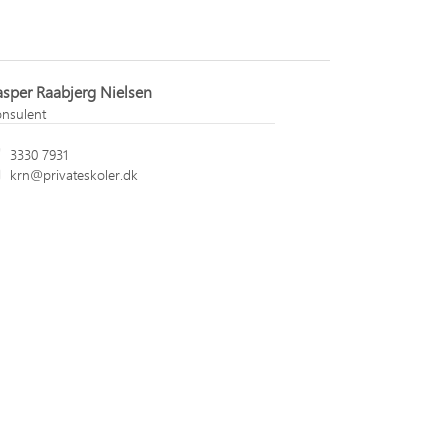
sper Raabjerg Nielsen
nsulent
3330 7931
krn@privateskoler.dk