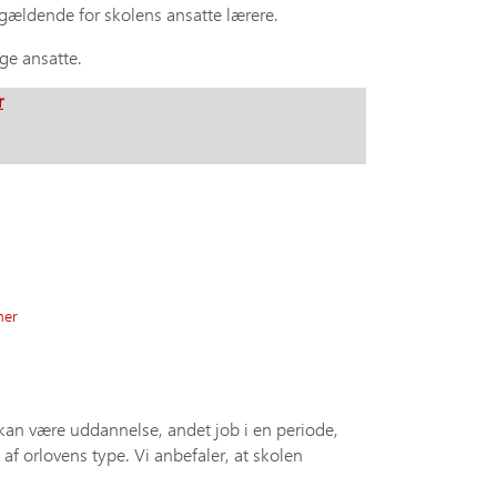
 gældende for skolens ansatte lærere.
ige ansatte.
r
her
t kan være uddannelse, andet job i en periode,
af orlovens type. Vi anbefaler, at skolen