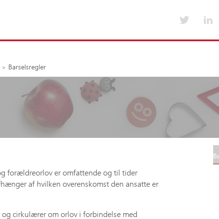
Værktøjer til medlemsskoler
Kurser og arrang
Barselsregler
Emner i værktøjskassen fra A-Å
Kurser og arran
Værktøjskassen fra A-Å
Foreningens års
lser
Nyt for medlemsskoler
Tilskud til uddannelse og kursus
Særlige medlemsaftaler
B
og forældreorlov er omfattende og til tider
 afhænger af hvilken overenskomst den ansatte er
 og cirkulærer om orlov i forbindelse med