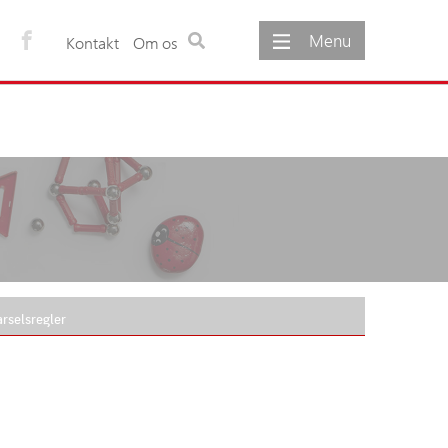
Menu
Kontakt
Om os
ementer
Om os
gementer
Om foreningen
møde
Foreningens vedtægter
Foreningens formål
Udvalg under foreningen
Foreningens bestyrelse
Foreningens sekretariat
arselsregler
Foreninger og netværk