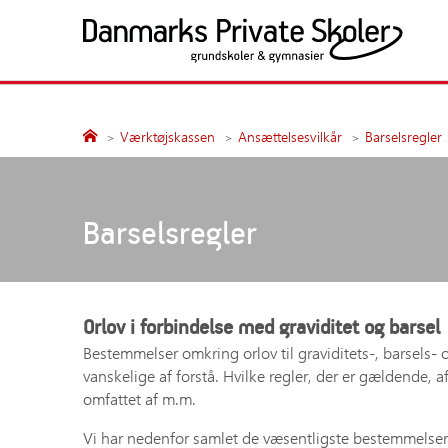
Fortsæt
til
indhold
Politik og presse
Medlemsskolerne
Søg
Søg
Værktøjskassen
Ansættelsesvilkår
Barselsregler
Presseansvarlige
Alle medlemsskoler
Nyheder
Grundskoler
Årsberetninger
Gymnasiale uddanne
Barselsregler
Undersøgelser
Publikationer
Høringssvar
Orlov i forbindelse med graviditet og barsel
Kampagner
Bestemmelser omkring orlov til graviditets-, barsels- 
Fakta
vanskelige af forstå. Hvilke regler, der er gældende,
Samfundsansvar
omfattet af m.m.
Vi har nedenfor samlet de væsentligste bestemmelser