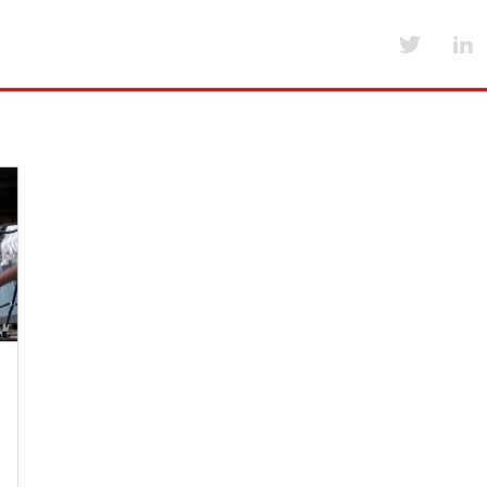
Værktøjer til medlemsskoler
Kurser og arrang
Emner i værktøjskassen fra A-Å
Kurser og arran
Værktøjskassen fra A-Å
Foreningens års
lser
Nyt for medlemsskoler
Tilskud til uddannelse og kursus
Særlige medlemsaftaler