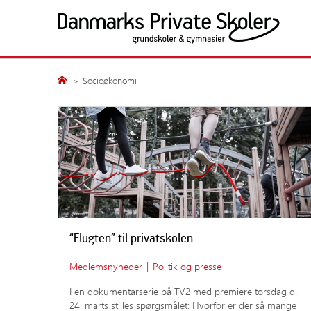
Fortsæt
til
indhold
Politik og presse
Medlemsskolerne
Søg
Socioøkonomi
Søg
Presseansvarlige
Alle medlemsskoler
Nyheder
Grundskoler
Årsberetninger
Gymnasiale uddanne
Undersøgelser
Publikationer
Høringssvar
Kampagner
“Flugten” til privatskolen
Fakta
Medlemsnyheder
|
Politik og presse
Samfundsansvar
I en dokumentarserie på TV2 med premiere torsdag d.
24. marts stilles spørgsmålet: Hvorfor er der så mange