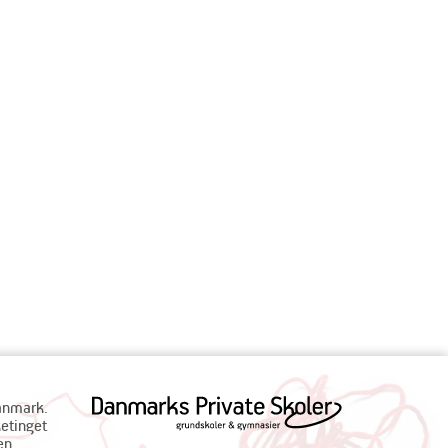
Danmark.
ketinget
en