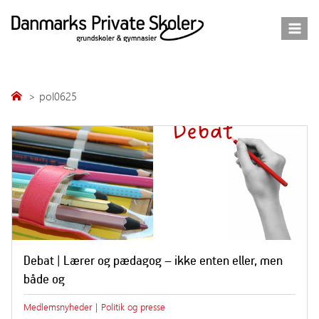
Fortsæt
til
indhold
pol0625
Debat | Lærer og pædagog – ikke enten eller, men
både og
Medlemsnyheder
|
Politik og presse